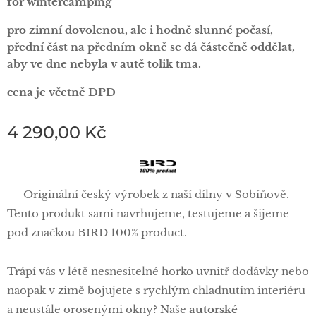
for wintercamping
pro zimní dovolenou, ale i hodně slunné počasí,
přední část na předním okně se dá částečně oddělat,
aby ve dne nebyla v autě tolik tma.
cena je včetně DPD
4 290,00
Kč
🦅 Originální český výrobek z naší dílny v Sobíňově.
Tento produkt sami navrhujeme, testujeme a šijeme
pod značkou BIRD 100% product.
Trápí vás v létě nesnesitelné horko uvnitř dodávky nebo
naopak v zimě bojujete s rychlým chladnutím interiéru
a neustále orosenými okny? Naše
autorské