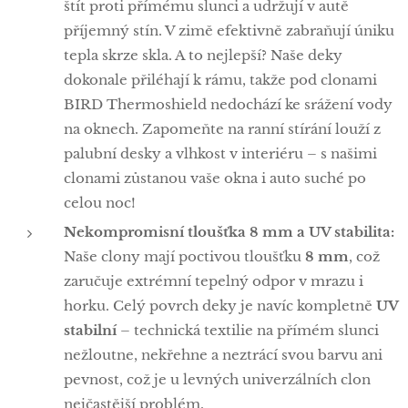
štít proti přímému slunci a udržují v autě
příjemný stín. V zimě efektivně zabraňují úniku
tepla skrze skla. A to nejlepší? Naše deky
dokonale přiléhají k rámu, takže pod clonami
BIRD Thermoshield nedochází ke srážení vody
na oknech. Zapomeňte na ranní stírání louží z
palubní desky a vlhkost v interiéru – s našimi
clonami zůstanou vaše okna i auto suché po
celou noc!
Nekompromisní tloušťka 8 mm a UV stabilita:
Naše clony mají poctivou tloušťku
8 mm
, což
zaručuje extrémní tepelný odpor v mrazu i
horku. Celý povrch deky je navíc kompletně
UV
stabilní
– technická textilie na přímém slunci
nežloutne, nekřehne a neztrácí svou barvu ani
pevnost, což je u levných univerzálních clon
nejčastější problém.