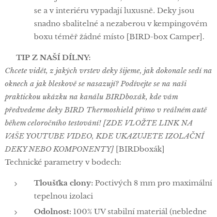
se a v interiéru vypadají luxusně. Deky jsou
snadno sbalitelné a nezaberou v kempingovém
boxu téměř žádné místo [BIRD-box Camper].
🛠️ TIP Z NAŠÍ DÍLNY:
Chcete vidět, z jakých vrstev deky šijeme, jak dokonale sedí na
oknech a jak bleskově se nasazují? Podívejte se na naši
praktickou ukázku na kanálu BIRDboxák, kde vám
předvedeme deky BIRD Thermoshield přímo v reálném autě
během celoročního testování! [ZDE VLOŽTE LINK NA
VAŠE YOUTUBE VIDEO, KDE UKAZUJETE IZOLAČNÍ
DEKY NEBO KOMPONENTY]
[BIRDboxák]📦
Technické parametry v bodech:
Tloušťka clony:
Poctivých 8 mm pro maximální
tepelnou izolaci
Odolnost:
100% UV stabilní materiál (nebledne