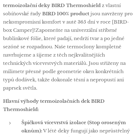
termoizolační deky BIRD Thermoshield
z vlastní
sobíňovské řady
BIRD 100% product
jsou navrženy pro
nekompromisní komfort v autě 365 dní v roce [BIRD-
box Camper]!Zapomeňte na univerzální stříbrné
bublinkové fólie, které padají, nedrží tvar a po jedné
sezóně se rozpadnou. Naše termoclony kompletně
navrhujeme a šijeme z těch nejkvalitnějších
technických vícevrstvých materiálů. Jsou střiženy na
milimetr přesně podle geometrie oken konkrétních
typů dodávek, takže dokonale těsní a nepropustí ani
paprsek světla.
Hlavní výhody termoizolačních dek BIRD
Thermoshield:
Špičková vícevrstvá izolace (Stop oroseným
oknům):
V létě deky fungují jako neprůstřelný