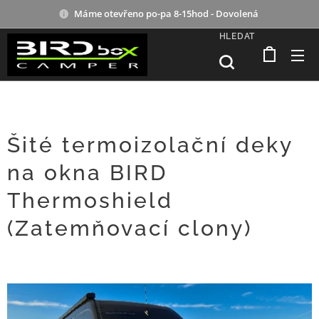
Máme otevřeno po-pa 8-15hod - Dovolená
HLEDAT
Šité termoizolační deky
na okna BIRD
Thermoshield
(Zatemňovací clony) 🛠️
❄️☀️