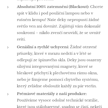
Absolutní 100% zatemnění (Blackout):
Chcete
spát v klidu i pod pouliční lampou nebo v
rušném kempu? Naše deky nepropustí žádné
světlo ven ani dovnitř. Zajišťují vám dokonalé
soukromí – nikdo zvenčí neuvidí, že se uvnitř
svítí.
Geniální a rychlé uchycení:
Žádné otravné
přísavky, které v mrazu nedrží a v létě se
odlepují ze špinavého skla. Deky jsou osazeny
silnými integrovanými magnety, které se
bleskově přichytí k plechovému rámu okna,
nebo je fixujeme pomocí chytrého systému,
který zvládne obsloužit každý za pár vteřin.
Prémiové materiály z naší produkce:
Používáme vysoce odolné technické textilie,
které jsou stálobarevné, snadno se čistí, nekrčí