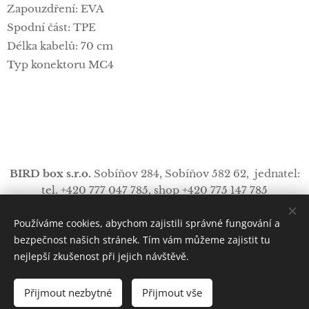
Zapouzdření: EVA
Spodní část: TPE
Délka kabelů: 70 cm
Typ konektoru MC4
BIRD box s.r.o.
Sobíňov 284,
Sobíňov
582 62, jednatel:
tel. +420 777 047 785, shop +420 775 147 785
info
@
bird-box.cz
Používáme cookies, abychom zajistili správné fungování a
https://www.facebo
Cookies
ok.com/procampink/
bezpečnost našich stránek. Tím vám můžeme zajistit tu
nejlepší zkušenost při jejich návštěvě.
Přijmout nezbytné
Přijmout vše
DO KOŠÍKU