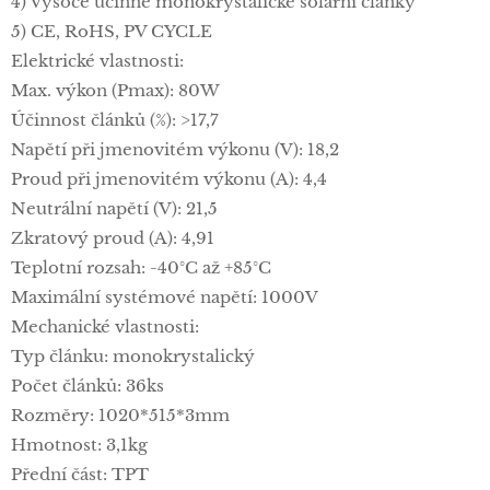
4) Vysoce účinné monokrystalické solární články
5) CE, RoHS, PV CYCLE
Elektrické vlastnosti:
Max. výkon (Pmax): 80W
Účinnost článků (%): >17,7
Napětí při jmenovitém výkonu (V): 18,2
Proud při jmenovitém výkonu (A): 4,4
Neutrální napětí (V): 21,5
Zkratový proud (A): 4,91
Teplotní rozsah: -40°C až +85°C
Maximální systémové napětí: 1000V
Mechanické vlastnosti:
Typ článku: monokrystalický
Počet článků: 36ks
Rozměry: 1020*515*3mm
Hmotnost: 3,1kg
Přední část: TPT