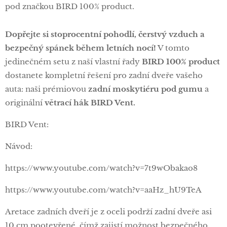
pod značkou BIRD 100% product.
Dopřejte si stoprocentní pohodlí, čerstvý vzduch a
bezpečný spánek během letních nocí!
V tomto
jedinečném setu z naší vlastní řady
BIRD 100% product
dostanete kompletní řešení pro zadní dveře vašeho
auta: naši prémiovou
zadní moskytiéru pod gumu
a
originální
větrací hák BIRD Vent.
BIRD Vent:
Návod:
https://www.youtube.com/watch?v=7t9wObakao8
https://www.youtube.com/watch?v=aaHz_hU9TeA
Aretace zadních dveří je z oceli podrží zadní dveře asi
10 cm pootevřené, čímž zajistí možnost bezpečného