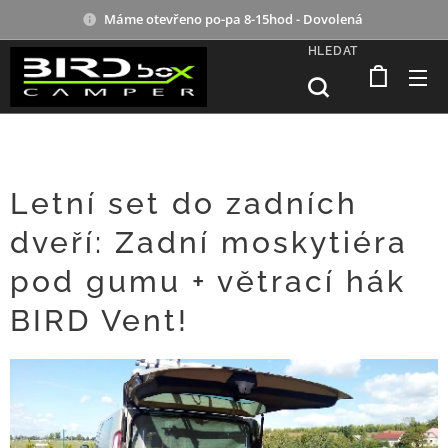
Máme otevřeno po-pa 8-15hod - Dovolená
HLEDAT
Letní set do zadních
dveří: Zadní moskytiéra
pod gumu + větrací hák
BIRD Vent! 🛠️🦟🔒