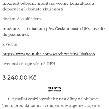
možnost odborné montáže včetně konzultace a
doporučení - bohaté zkušenosti
dodání: 3 ks skladem
možno zaslat obálkou přes Českou poštu 120,- uveďte
do poznámek
k vidění:
https://www.youtube.com/watch?v=7t9wObakao8
uvedená cena je včetně DPH
3 240,00
Kč
🦅 Originální český výrobek z naší dílny v Sobíňově.
Tento produkt sami navrhujeme, testujeme a šijeme