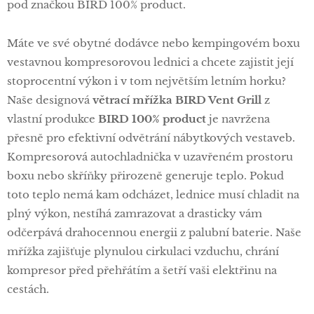
pod značkou BIRD 100% product.
Máte ve své obytné dodávce nebo kempingovém boxu
vestavnou kompresorovou lednici a chcete zajistit její
stoprocentní výkon i v tom největším letním horku?
Naše designová
větrací mřížka BIRD Vent Grill
z
vlastní produkce
BIRD 100% product
je navržena
přesně pro efektivní odvětrání nábytkových vestaveb.
Kompresorová autochladnička v uzavřeném prostoru
boxu nebo skříňky přirozeně generuje teplo. Pokud
toto teplo nemá kam odcházet, lednice musí chladit na
plný výkon, nestíhá zamrazovat a drasticky vám
odčerpává drahocennou energii z palubní baterie. Naše
mřížka zajišťuje plynulou cirkulaci vzduchu, chrání
kompresor před přehřátím a šetří vaši elektřinu na
cestách.