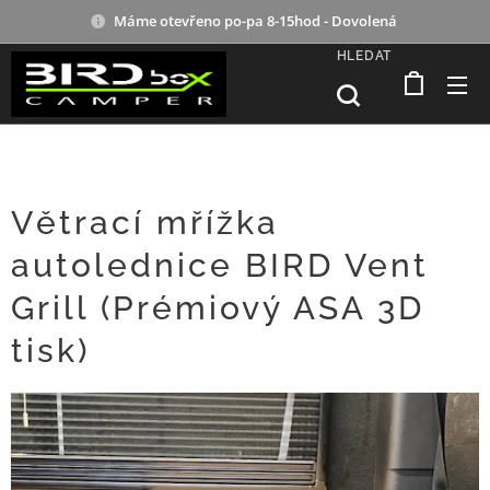
Máme otevřeno po-pa 8-15hod - Dovolená
HLEDAT
Větrací mřížka
autolednice BIRD Vent
Grill (Prémiový ASA 3D
tisk) 🛠️❄️