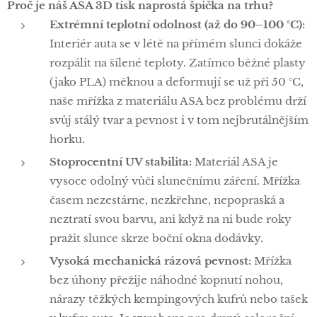
Proč je náš ASA 3D tisk naprostá špička na trhu?
Extrémní teplotní odolnost (až do 90–100 °C):
Interiér auta se v létě na přímém slunci dokáže
rozpálit na šílené teploty. Zatímco běžné plasty
(jako PLA) měknou a deformují se už při 50 °C,
naše mřížka z materiálu ASA bez problému drží
svůj stálý tvar a pevnost i v tom nejbrutálnějším
horku.
Stoprocentní UV stabilita:
Materiál ASA je
vysoce odolný vůči slunečnímu záření. Mřížka
časem nezestárne, nezkřehne, nepopraská a
neztratí svou barvu, ani když na ni bude roky
pražit slunce skrze boční okna dodávky.
Vysoká mechanická rázová pevnost:
Mřížka
bez úhony přežije náhodné kopnutí nohou,
nárazy těžkých kempingových kufrů nebo tašek