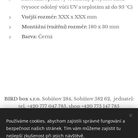
(vysoce odolný vůči UV a teplotám až do 95 °C)
Vnější rozměr:
XXX x XXX mm
Montážní (vnitřní) rozměr:
180 x 30 mm
Barva:
Černá
BIRD box s.r.o.
Sobíňov 284,
Sobíňov
582 62, jednatel:
tel. +420 777 047 785, shop +420 775 147 785
info
@
bird-box.cz
Používáme cookies, abychom zajistili správné fungování a
https://www.facebo
Cookies
ok.com/procampink/
bezpečnost našich stránek. Tím vám můžeme zajistit tu
nejlepší zkušenost při jejich návštěvě.