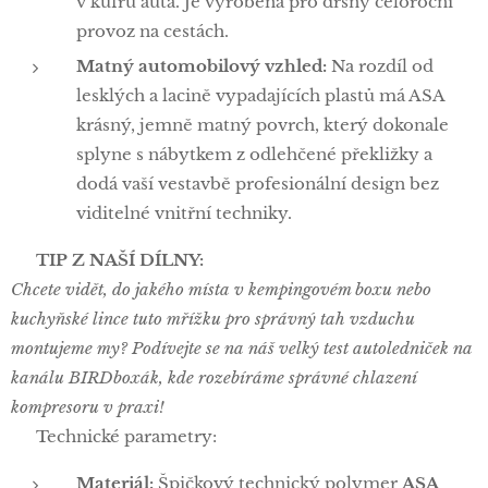
v kufru auta. Je vyrobena pro drsný celoroční
provoz na cestách.
Matný automobilový vzhled:
Na rozdíl od
lesklých a lacině vypadajících plastů má ASA
krásný, jemně matný povrch, který dokonale
splyne s nábytkem z odlehčené překližky a
dodá vaší vestavbě profesionální design bez
viditelné vnitřní techniky.
🛠️ TIP Z NAŠÍ DÍLNY:
Chcete vidět, do jakého místa v kempingovém boxu nebo
kuchyňské lince tuto mřížku pro správný tah vzduchu
montujeme my? Podívejte se na náš velký test autoledniček na
kanálu BIRDboxák, kde rozebíráme správné chlazení
kompresoru v praxi!
📏 Technické parametry:
Materiál:
Špičkový technický polymer
ASA