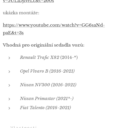
v=5ULiDjlvrLc&t=260s
ukázka montáže:
https://www.youtube.com/watch?v=GG6saNd-
paE&t=3s
Vhodná pro originální sedadla vozů:
Renault Trafic X82
(2014-*)
Opel Vivaro B (2016-2021)
Nissan NV300 (2016-2021)
Nissan Primastar (2021*-)
Fiat Talento (2016-2021)
✅ Vlastnosti