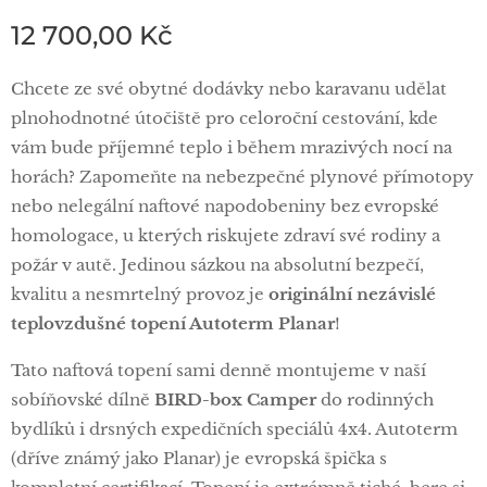
12 700,00
Kč
Chcete ze své obytné dodávky nebo karavanu udělat
plnohodnotné útočiště pro celoroční cestování, kde
vám bude příjemné teplo i během mrazivých nocí na
horách? Zapomeňte na nebezpečné plynové přímotopy
nebo nelegální naftové napodobeniny bez evropské
homologace, u kterých riskujete zdraví své rodiny a
požár v autě. Jedinou sázkou na absolutní bezpečí,
kvalitu a nesmrtelný provoz je
originální nezávislé
teplovzdušné topení Autoterm Planar
!
Tato naftová topení sami denně montujeme v naší
sobíňovské dílně
BIRD-box Camper
do rodinných
bydlíků i drsných expedičních speciálů 4x4. Autoterm
(dříve známý jako Planar) je evropská špička s