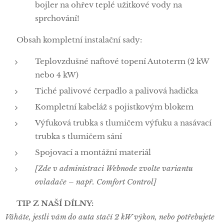
bojler na ohřev teplé užitkové vody na
sprchování!
📦 Obsah kompletní instalační sady:
Teplovzdušné naftové topení Autoterm (2 kW
nebo 4 kW)
Tiché palivové čerpadlo a palivová hadička
Kompletní kabeláž s pojistkovým blokem
Výfuková trubka s tlumičem výfuku a nasávací
trubka s tlumičem sání
Spojovací a montážní materiál
[Zde v administraci Webnode zvolte variantu
ovladače – např. Comfort Control]
🛠️ TIP Z NAŠÍ DÍLNY:
Váháte, jestli vám do auta stačí 2 kW výkon, nebo potřebujete