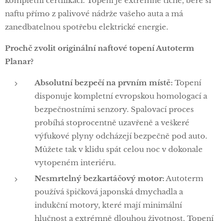
kompletní certifikací. Topení je extrémně tiché, bere si
naftu přímo z palivové nádrže vašeho auta a má
zanedbatelnou spotřebu elektrické energie.
Prochč zvolit originální naftové topení Autoterm
Planar?
Absolutní bezpečí na prvním místě:
Topení
disponuje kompletní evropskou homologací a
bezpečnostními senzory. Spalovací proces
probíhá stoprocentně uzavřeně a veškeré
výfukové plyny odcházejí bezpečně pod auto.
Můžete tak v klidu spát celou noc v dokonale
vytopeném interiéru.
Nesmrtelný bezkartáčový motor:
Autoterm
používá špičková japonská dmychadla a
indukční motory, které mají minimální
hlučnost a extrémně dlouhou životnost. Topení