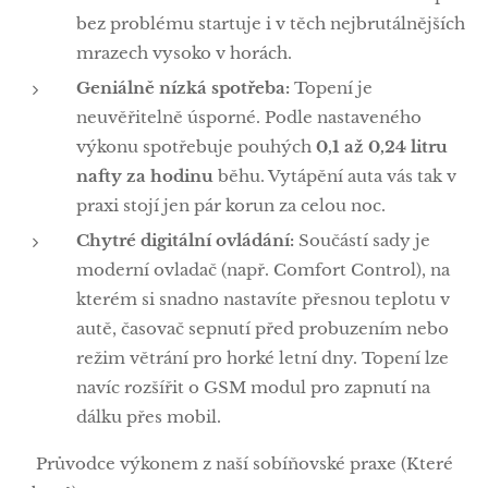
bez problému startuje i v těch nejbrutálnějších
mrazech vysoko v horách.
Geniálně nízká spotřeba:
Topení je
neuvěřitelně úsporné. Podle nastaveného
výkonu spotřebuje pouhých
0,1 až 0,24 litru
nafty za hodinu
běhu. Vytápění auta vás tak v
praxi stojí jen pár korun za celou noc.
Chytré digitální ovládání:
Součástí sady je
moderní ovladač (např. Comfort Control), na
kterém si snadno nastavíte přesnou teplotu v
autě, časovač sepnutí před probuzením nebo
režim větrání pro horké letní dny. Topení lze
navíc rozšířit o GSM modul pro zapnutí na
dálku přes mobil.
📊 Průvodce výkonem z naší sobíňovské praxe (Které