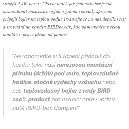
silnější 4 kW verzi? Chcete vidět, jak pod auto bezpečně
namontovat nasávání, výfuk a jak na rozvody správně
připojit bojler na teplou vodu? Podívejte se na náš detailní test
a srovnání na kanálu BIRDboxák, kde vám ukážeme celou
montáž v praxi přímo od ponku!
"Nezapomeňte si k topení přihodit do
košíku také naši
nerezovou montážní
přírubu (držák) pod auto
,
teplovzdušné
hadice
,
otočné výdechy vzduchu
nebo
náš
teplovzdušný bojler z řady BIRD
100% product
pro luxusní ohřev vody v
autě [BIRD-box Camper]!"