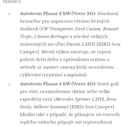
vybrat?):
Autoterm Planar 2 kW (Verze 2D):
Absolutní
bestseller pro naprostou většinu běžných
dodávek (
VW Transporter, Ford Custom, Renault
Trafic, Citroen Berlingo
) a středně velkých
izolovaných aut (
Fiat Ducato L2H2
) [BIRD-box
Camper]. Menší výkon zaručuje, že topení
poběží delší dobu v optimálním režimu a
nebude se zanášet sazemi kvůli neustálému
cyklování (vypínání a zapínání).
Autoterm Planar 4 kW (Verze 4D):
Svatý grál
pro obří, nezaizolované skříně nebo velké
expediční vozy (
Mercedes Sprinter L3H3, Iveco
Daily, dálkové kamiony
) [BIRD-box Camper].
Ideální také v případě, že plánujete na rozvody
teplého vzduchu připojit náš teplovzdušný