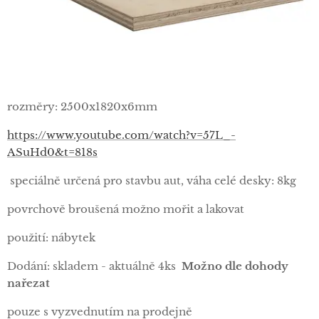
rozměry: 2500x1820x6mm
https://www.youtube.com/watch?v=57L_-
ASuHd0&t=818s
speciálně určená pro stavbu aut, váha celé desky: 8kg
povrchově broušená možno mořit a lakovat
použití: nábytek
Dodání: skladem - aktuálně 4ks
Možno dle dohody
nařezat
pouze s vyzvednutím na prodejně