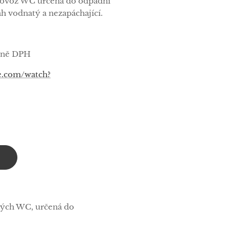
rovoz WC určená do odpadní
h vodnatý a nezapáchající.
etně DPH
e.com/watch?
kých WC, určená do