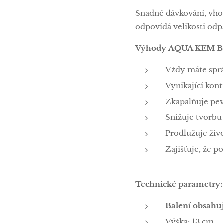
Snadné dávkování, vhod
odpovídá velikosti odpa
Výhody
AQUA KEM Bl
Vždy máte spr
Vynikající kon
Zkapalňuje pev
Snižuje tvorbu
Prodlužuje živ
Zajišťuje, že p
Technické parametry:
Balení obsahuj
Výška: 13 cm