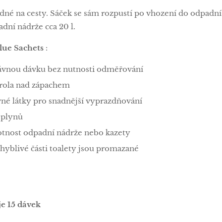
né na cesty. Sáček se sám rozpustí po vhození do odpadní
dní nádrže cca 20 l.
ue Sachets
:
ávnou dávku bez nutnosti odměřování
trola nad zápachem
né látky pro snadnější vyprazdňování
 plynů
otnost odpadní nádrže nebo kazety
ohyblivé části toalety jsou promazané
e 15 dávek