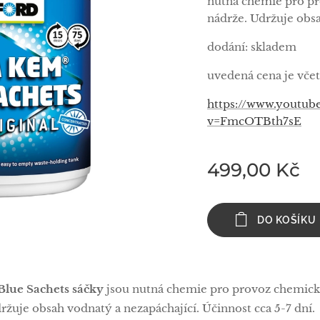
nutná chemie pro p
nádrže. Udržuje obsa
dodání: skladem
uvedená cena je vč
https://www.youtub
v=FmcOTBth7sE
499,00
Kč
DO KOŠÍKU
lue Sachets sáčky
jsou nutná chemie pro provoz chemic
ržuje obsah vodnatý a nezapáchající. Účinnost cca 5-7 dní.