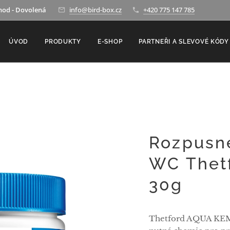
hod - Dovolená
info@bird-box.cz
+420 775 147 785
ÚVOD
PRODUKTY
E-SHOP
PARTNEŘI A SLEVOVÉ KÓDY
Rozpusn
WC Thetf
30g
Thetford AQUA KEM 