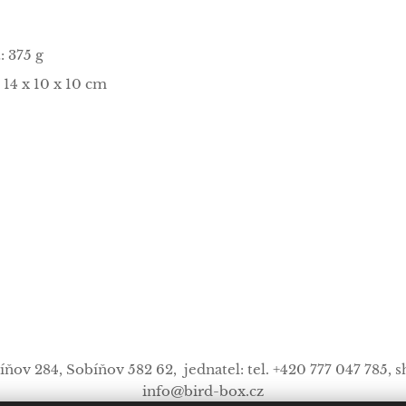
: 375 g
: 14 x 10 x 10 cm
íňov 284,
Sobíňov
582 62, jednatel: tel. +420 777 047 785, 
info
@
bird-box.cz