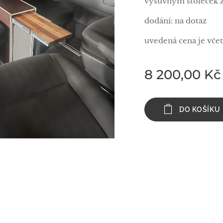
výsuvným stoleček z
dodání: na dotaz
uvedená cena je vč
8 200,00
Kč
DO KOŠÍKU