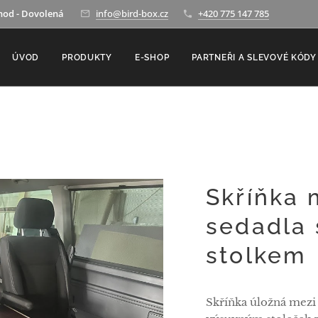
hod - Dovolená
info@bird-box.cz
+420 775 147 785
ÚVOD
PRODUKTY
E-SHOP
PARTNEŘI A SLEVOVÉ KÓDY
Skříňka 
sedadla
stolkem
Skříňka úložná mezi 