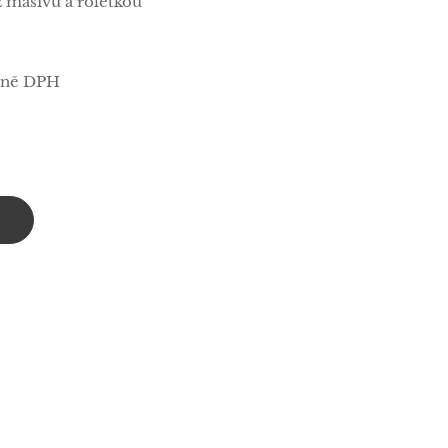
 masivu a roletkou
etně DPH