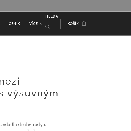
HLEDAT
CENÍK
VÍCE
KOŠÍK
mezi
 s výsuvným
sedadla druhé řady s