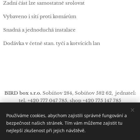
Zadní část lze samostatně srolovat
Vybaveno i sítí proti komárům
Snadná a jednoduchá instalace
Dodávka v četně stan. tyčí a kotvících lan
BIRD box s.r.o.
Sobíňov 284,
Sobíňov
582 62, jednatel:
tel. +420 777 047 785, shop +420 775 147 785
info
@
bird-box.cz
Používáme cookies, abychom zajistili správné fungování a
https://www.facebo
Cookies
ok.com/procampink/
bezpečnost našich stránek. Tím vám můžeme zajistit tu
nejlepší zkušenost při jejich návštěvě.