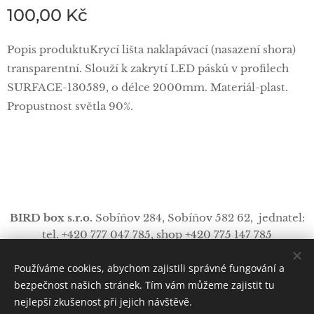
100,00
Kč
Popis produktuKrycí lišta naklapávací (nasazení shora)
transparentní. Slouží k zakrytí LED pásků v profilech
SURFACE-130589, o délce 2000mm. Materiál-plast.
Propustnost světla 90%.
BIRD box s.r.o.
Sobíňov 284,
Sobíňov
582 62, jednatel:
tel. +420 777 047 785, shop +420 775 147 785
info
@
bird-box.cz
Používáme cookies, abychom zajistili správné fungování a
https://www.facebo
Cookies
ok.com/procampink/
bezpečnost našich stránek. Tím vám můžeme zajistit tu
nejlepší zkušenost při jejich návštěvě.