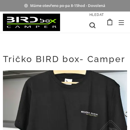
Máme otevřeno po-pa 8-15hod - Dovolená
HLEDAT
Tričko BIRD box- Camper