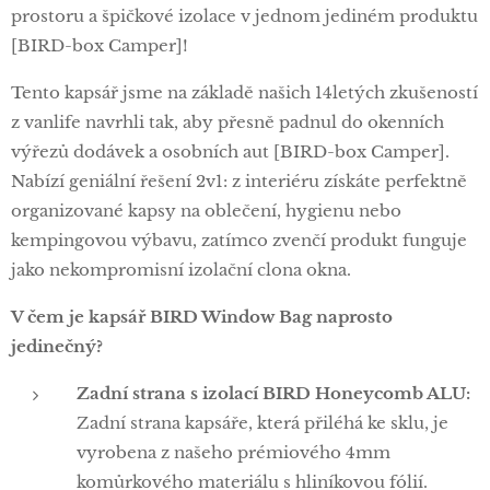
prostoru a špičkové izolace v jednom jediném produktu
[BIRD-box Camper]!
Tento kapsář jsme na základě našich 14letých zkušeností
z vanlife navrhli tak, aby přesně padnul do okenních
výřezů dodávek a osobních aut [BIRD-box Camper].
Nabízí geniální řešení 2v1: z interiéru získáte perfektně
organizované kapsy na oblečení, hygienu nebo
kempingovou výbavu, zatímco zvenčí produkt funguje
jako nekompromisní izolační clona okna.
V čem je kapsář BIRD Window Bag naprosto
jedinečný?
Zadní strana s izolací BIRD Honeycomb ALU:
Zadní strana kapsáře, která přiléhá ke sklu, je
vyrobena z našeho prémiového 4mm
komůrkového materiálu s hliníkovou fólií.