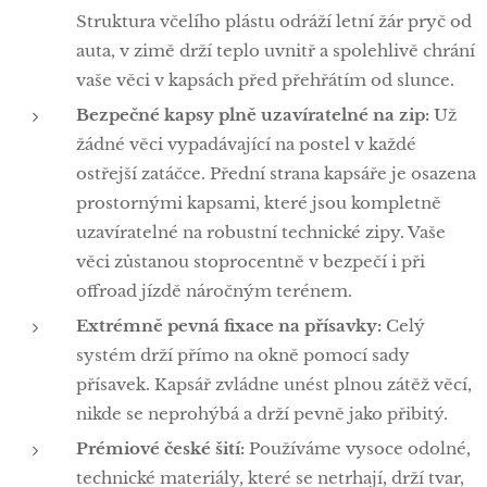
Struktura včelího plástu odráží letní žár pryč od
auta, v zimě drží teplo uvnitř a spolehlivě chrání
vaše věci v kapsách před přehřátím od slunce.
Bezpečné kapsy plně uzavíratelné na zip:
Už
žádné věci vypadávající na postel v každé
ostřejší zatáčce. Přední strana kapsáře je osazena
prostornými kapsami, které jsou kompletně
uzavíratelné na robustní technické zipy. Vaše
věci zůstanou stoprocentně v bezpečí i při
offroad jízdě náročným terénem.
Extrémně pevná fixace na přísavky:
Celý
systém drží přímo na okně pomocí sady
přísavek. Kapsář zvládne unést plnou zátěž věcí,
nikde se neprohýbá a drží pevně jako přibitý.
Prémiové české šití:
Používáme vysoce odolné,
technické materiály, které se netrhají, drží tvar,