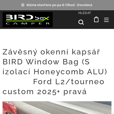
Máme otevřeno po-pa 8-15hod - Dovolená
HLEDAT
Závěsný okenní kapsář
BIRD Window Bag (S
izolací Honeycomb ALU)
🛠️🎒🔒Ford L2/tourneo
custom 2025+ pravá