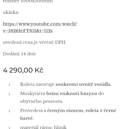
rozměr 1000x500mm
ukázka:
https://www.youtube.com/watch?
v=5826feFT61I&t=112s
uvedená cena je včetně DPH
Dodání: 14 dnů
4 290,00
Kč
Roleta zaručuje
soukromí uvnitř vozidla
.
Moskytiéra
brání vniknutí hmyzu
do
obytného prostoru.
Provedení
s černým rámem, roleta v černé
barvě
.
materiál rámu: hliník